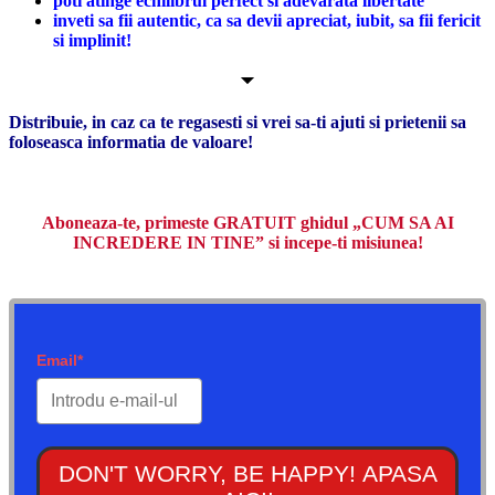
poti atinge echilibrul perfect si adevarata libertate
inveti sa fii autentic, ca sa devii apreciat, iubit, sa fii fericit
si implinit!
Distribuie, in caz ca te regasesti si vrei sa-ti ajuti si prietenii sa
foloseasca informatia de valoare!
Aboneaza-te, primeste GRATUIT ghidul „CUM SA AI
INCREDERE IN TINE” si incepe-ti misiunea!
Email*
DON'T WORRY, BE HAPPY! APASA