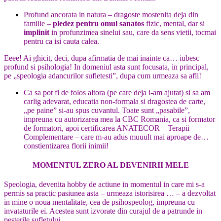
Profund ancorata in natura – dragoste mostenita deja din
familie –
pledez pentru omul sanatos
fizic, mental, dar si
implinit
in profunzimea sinelui sau, care da sens vietii, tocmai
pentru ca isi cauta calea.
Eeee! Ai ghicit, deci, dupa afirmatia de mai inainte ca… iubesc
profund si psihologia! In domeniul asta sunt focusata, in principal,
pe „speologia adancurilor sufletesti”, dupa cum urmeaza sa afli!
Ca sa pot fi de folos altora (pe care deja i-am ajutat) si sa am
carlig adevarat, educatia non-formala si dragostea de carte,
„pe paine” si-au spus cuvantul. Toate sunt „pasabile”,
impreuna cu autorizarea mea la CBC Romania, ca si formator
de formatori, apoi certificarea ANATECOR – Terapii
Complementare – care m-au adus muuult mai aproape de…
constientizarea florii inimii!
MOMENTUL ZERO AL DEVENIRII MELE
Speologia, devenita hobby de actiune in momentul in care mi s-a
permis sa practic pasiunea asta – urmeaza istorisirea … – a dezvoltat
in mine o noua mentalitate, cea de psihospeolog, impreuna cu
invataturile ei. Acestea sunt izvorate din curajul de a patrunde in
pesterile sufletului.