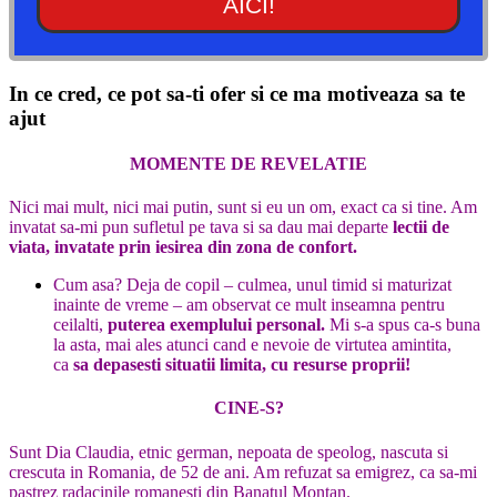
AICI!
In ce cred, ce pot sa-ti ofer si ce ma motiveaza sa te
ajut
MOMENTE DE REVELATIE
Nici mai mult, nici mai putin, sunt si eu un om, exact ca si tine. Am
invatat sa-mi pun sufletul pe tava si sa dau mai departe
lectii de
viata, invatate prin iesirea din zona de confort.
Cum asa? Deja de copil – culmea, unul timid si maturizat
inainte de vreme – am observat ce mult inseamna pentru
ceilalti,
puterea exemplului personal.
Mi s-a spus ca-s buna
la asta, mai ales atunci cand e nevoie de virtutea amintita,
ca
sa depasesti situatii limita, cu resurse proprii!
CINE-S?
Sunt Dia Claudia, etnic german, nepoata de speolog, nascuta si
crescuta in Romania, de 52 de ani. Am refuzat sa emigrez, ca sa-mi
pastrez radacinile romanesti din Banatul Montan.