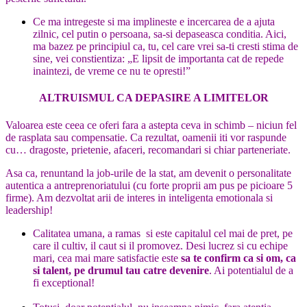
Ce ma intregeste si ma implineste e incercarea de a ajuta
zilnic, cel putin o persoana, sa-si depaseasca conditia. Aici,
ma bazez pe principiul ca, tu, cel care vrei sa-ti cresti stima de
sine, vei constientiza: „E lipsit de importanta cat de repede
inaintezi, de vreme ce nu te opresti!”
ALTRUISMUL CA DEPASIRE A LIMITELOR
Valoarea este ceea ce oferi fara a astepta ceva in schimb – niciun fel
de rasplata sau compensatie. Ca rezultat, oamenii iti vor raspunde
cu… dragoste, prietenie, afaceri, recomandari si chiar parteneriate.
Asa ca, renuntand la job-urile de la stat, am devenit o personalitate
autentica a antreprenoriatului (cu forte proprii am pus pe picioare 5
firme). Am dezvoltat arii de interes in inteligenta emotionala si
leadership!
Calitatea umana, a ramas si este capitalul cel mai de pret, pe
care il cultiv, il caut si il promovez. Desi lucrez si cu echipe
mari, cea mai mare satisfactie este
sa te confirm ca si om, ca
si talent, pe drumul tau catre devenire
. Ai potentialul de a
fi exceptional!