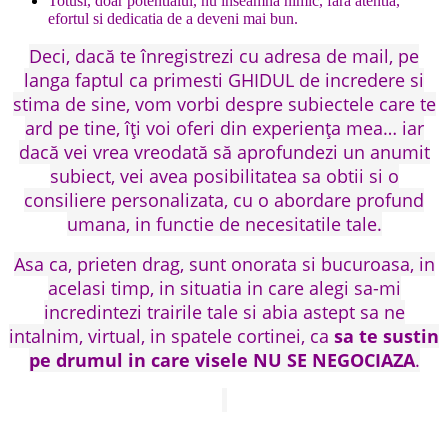
Totusi, doar potentialul, nu inseamna nimic, fara atentia,
efortul si dedicatia de a deveni mai bun.
Deci, dacă te înregistrezi cu adresa de mail, pe
langa faptul ca primesti GHIDUL de incredere si
stima de sine, vom vorbi despre subiectele care te
ard pe tine, îți voi oferi din experiența mea… iar
dacă vei vrea vreodată să aprofundezi un anumit
subiect, vei avea posibilitatea sa obtii si o
consiliere personalizata, cu o abordare profund
umana, in functie de necesitatile tale.
Asa ca, prieten drag, sunt onorata si bucuroasa, in
acelasi timp, in situatia in care alegi sa-mi
incredintezi trairile tale si abia astept sa ne
intalnim, virtual, in spatele cortinei, ca
sa te sustin
pe drumul in care
visele NU SE NEGOCIAZA
.